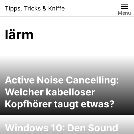
Skip
Tipps, Tricks & Kniffe
to
Menu
content
lärm
Active Noise Cancelling:
Welcher kabelloser
Kopfhörer taugt etwas?
Windows 10: Den Sound