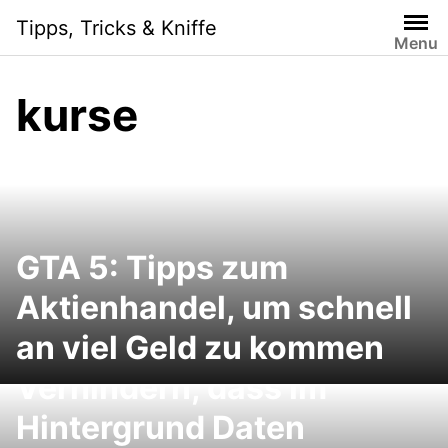
Skip
Tipps, Tricks & Kniffe
to
Menu
content
kurse
GTA 5: Tipps zum
Aktienhandel, um schnell
an viel Geld zu kommen
iPhone im Ausland:
Verhindern, dass im
Hintergrund Daten