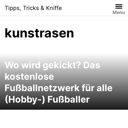
Skip
Tipps, Tricks & Kniffe
to
Menu
content
kunstrasen
Wo wird gekickt? Das
kostenlose
Fußballnetzwerk für alle
(Hobby-) Fußballer