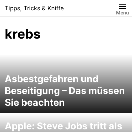
Skip
Tipps, Tricks & Kniffe
to
Menu
content
krebs
Asbestgefahren und
Beseitigung – Das müssen
Sie beachten
Apple: Steve Jobs tritt als