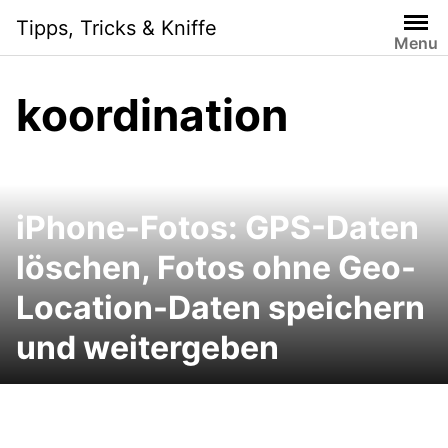
Skip
Tipps, Tricks & Kniffe
to
Menu
content
koordination
iPhone-Fotos: GPS-Daten
löschen, Fotos ohne Geo-
Location-Daten speichern
und weitergeben