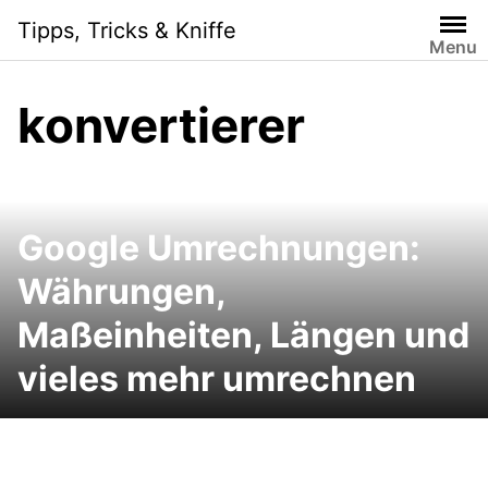
Skip
Tipps, Tricks & Kniffe
to
Menu
content
konvertierer
Google Umrechnungen:
Währungen,
Maßeinheiten, Längen und
vieles mehr umrechnen