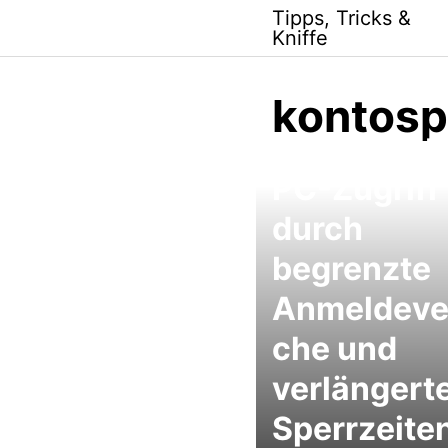
Skip
Tipps, Tricks &
to
Kniffe
content
kontosp
Unberechti
PC-Zugriff
durch
begrenzte
Anmeldeve
che und
verlängert
Sperrzeite