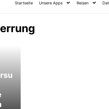
Startseite
Unsere Apps
Reisen
Dat
errung
gten
rsu
e
n