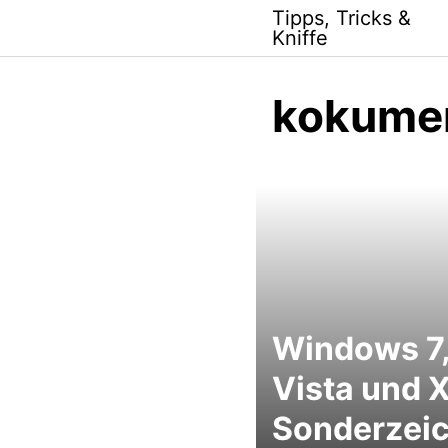
Skip
Tipps, Tricks &
to
Kniffe
content
kokume
Windows 7,
Vista und 
Sonderzei