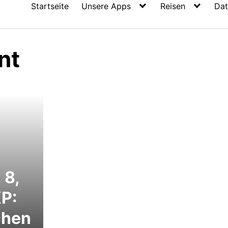
Startseite
Unsere Apps
Reisen
Dat
nt
 8,
XP:
chen