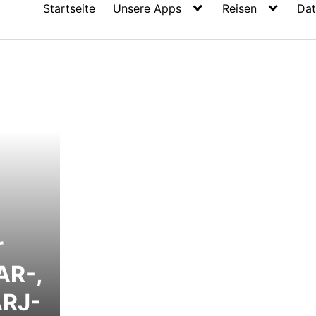
Startseite
Unsere Apps
Reisen
Dat
r
AR-,
ARJ-