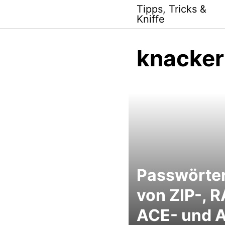
Skip
Tipps, Tricks &
to
Kniffe
content
knacker
Passwörte
von ZIP-, R
ACE- und 