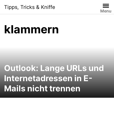
Skip
Tipps, Tricks & Kniffe
to
Menu
content
klammern
Outlook: Lange URLs und
Internetadressen in E-
Mails nicht trennen