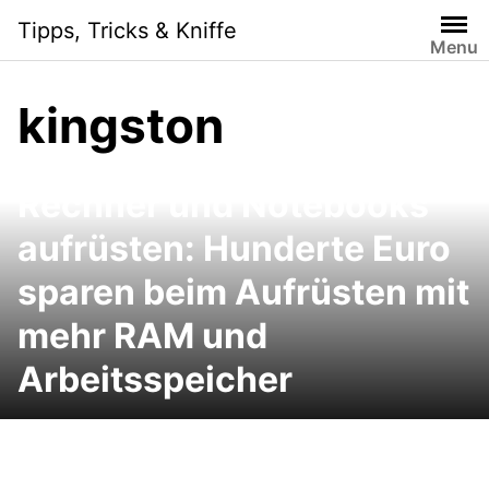
Skip
Tipps, Tricks & Kniffe
to
Menu
content
kingston
Rechner und Notebooks
aufrüsten: Hunderte Euro
sparen beim Aufrüsten mit
mehr RAM und
Arbeitsspeicher