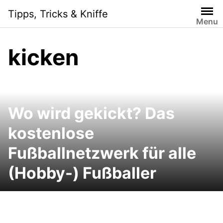
Skip
Tipps, Tricks & Kniffe
to
Menu
content
kicken
Wo wird gekickt? Das
kostenlose
Fußballnetzwerk für alle
(Hobby-) Fußballer