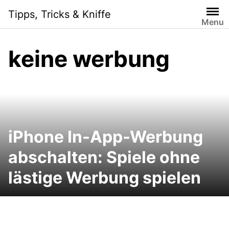
Skip
Tipps, Tricks & Kniffe
to
Menu
content
keine werbung
iPhone In-App-Werbung
abschalten: Spiele ohne
lästige Werbung spielen