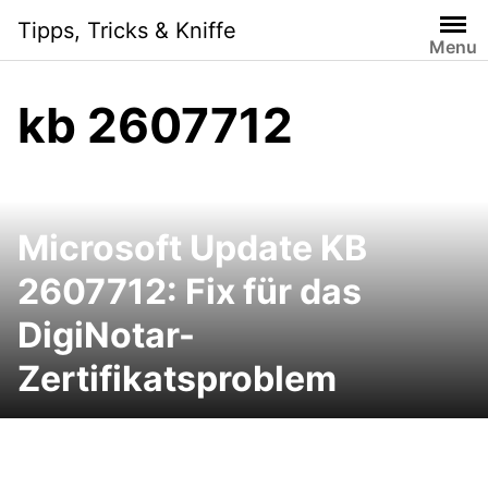
Skip
Tipps, Tricks & Kniffe
to
Menu
content
kb 2607712
Microsoft Update KB
2607712: Fix für das
DigiNotar-
Zertifikatsproblem