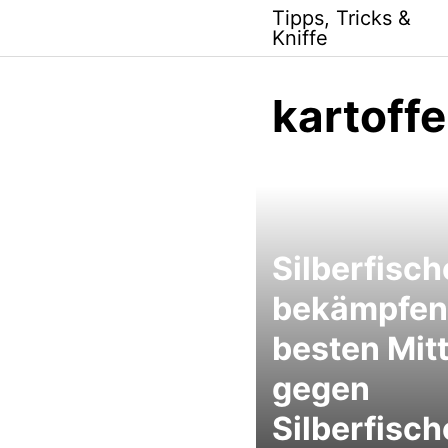
Skip
Tipps, Tricks &
to
Kniffe
content
kartoffe
Silberfisch
bekämpfen:
besten Mitt
gegen
Silberfisc