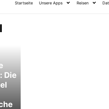
Startseite
Unsere Apps
Reisen
Dat
l
e
 Die
el
hche