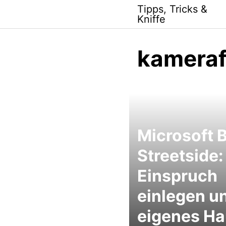
Skip
Tipps, Tricks &
to
Kniffe
content
kameraf
Microsoft 
Streetside:
Einspruch
einlegen u
eigenes H