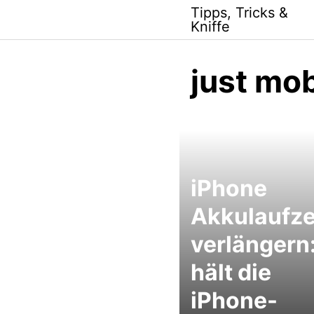
Skip
Tipps, Tricks &
to
Kniffe
content
just mo
iPhone
Akkulaufze
verlängern
hält die
iPhone-