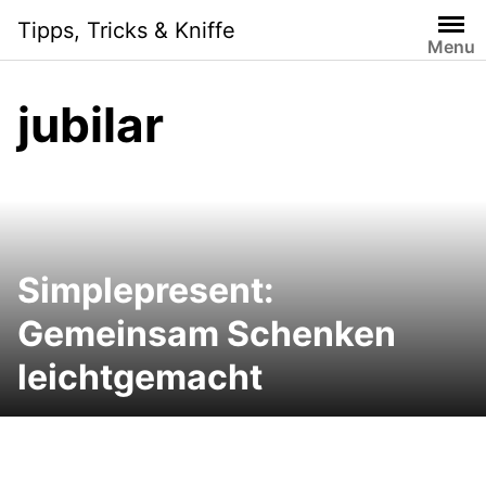
Skip
Tipps, Tricks & Kniffe
to
Menu
content
jubilar
Simplepresent:
Gemeinsam Schenken
leichtgemacht