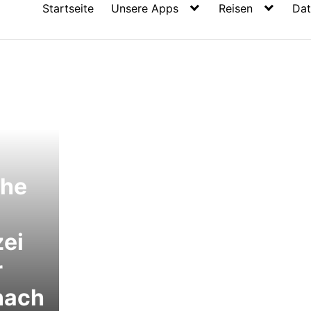
Startseite
Unsere Apps
Reisen
Dat
che
zei
r
nach