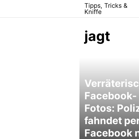
Skip
Tipps, Tricks &
to
Kniffe
content
jagt
Verräteris
Facebook-
Fotos: Poli
fahndet pe
Facebook 