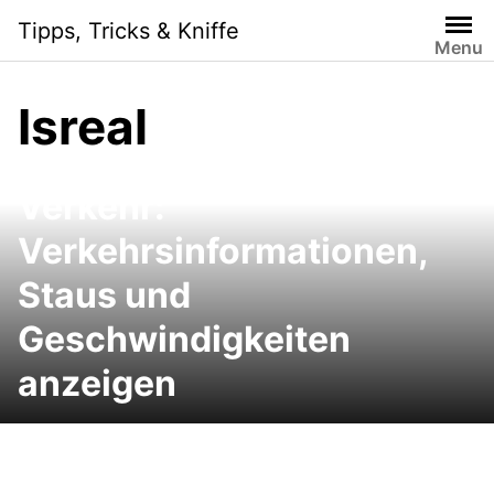
Skip
Tipps, Tricks & Kniffe
to
Menu
content
Isreal
Google Maps Live Traffic
Verkehr:
Verkehrsinformationen,
Staus und
Geschwindigkeiten
anzeigen