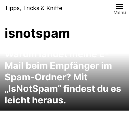
Skip
Tipps, Tricks & Kniffe
to
Menu
content
isnotspam
Warum landet meine E-
Mail beim Empfänger im
Spam-Ordner? Mit
„IsNotSpam“ findest du es
leicht heraus.