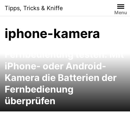
Skip
Tipps, Tricks & Kniffe
to
Menu
content
iphone-kamera
Fernbedienung testen: Mit
iPhone- oder Android-
Kamera die Batterien der
Fernbedienung
überprüfen