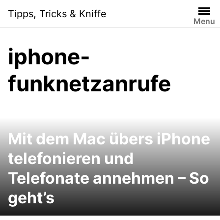
Skip
Tipps, Tricks & Kniffe
to
Menu
content
iphone-
funknetzanrufe
Mit dem Mac übers iPhone
telefonieren und
Telefonate annehmen – So
geht’s