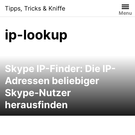
Skip
Tipps, Tricks & Kniffe
to
Menu
content
ip-lookup
Skype IP-Finder: Die IP-
Adressen beliebiger
Skype-Nutzer
herausfinden