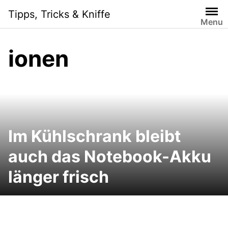
Skip
Tipps, Tricks & Kniffe
to
Menu
content
ionen
Im Kühlschrank bleibt
auch das Notebook-Akku
länger frisch