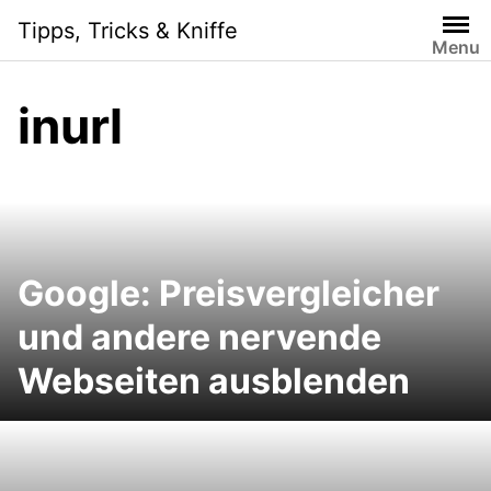
Skip
Tipps, Tricks & Kniffe
to
Menu
content
inurl
Google: Preisvergleicher
und andere nervende
Webseiten ausblenden