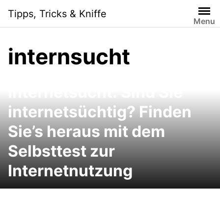
Skip
Tipps, Tricks & Kniffe
to
Menu
content
internsucht
Internetsucht: Sind Sie
internetsüchtig? Finden
Sie’s heraus mit dem
Selbsttest zur
Internetnutzung