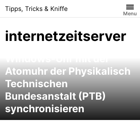
Skip
Tipps, Tricks & Kniffe
to
Menu
content
internetzeitserver
Windows-Uhr mit der
Atomuhr der Physikalisch
Technischen
Bundesanstalt (PTB)
synchronisieren