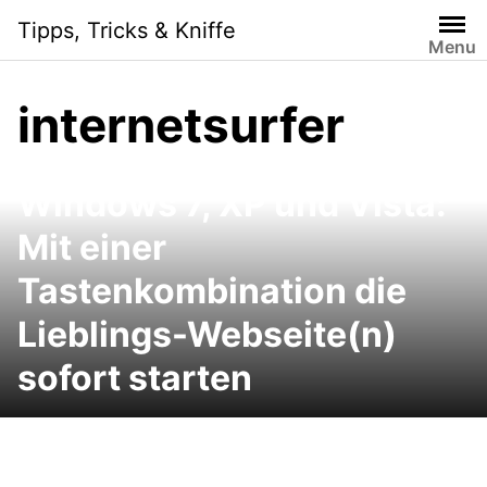
Skip
Tipps, Tricks & Kniffe
to
Menu
content
internetsurfer
Windows 7, XP und Vista:
Mit einer
Tastenkombination die
Lieblings-Webseite(n)
sofort starten