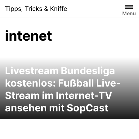
Skip
Tipps, Tricks & Kniffe
to
Menu
content
intenet
Livestream Bundesliga
kostenlos: Fußball Live-
Stream im Internet-TV
ansehen mit SopCast