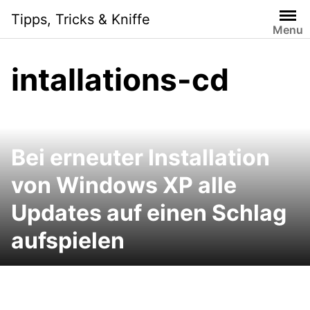
Skip
Tipps, Tricks & Kniffe
to
Menu
content
intallations-cd
Bei erneuter Installation
von Windows XP alle
Updates auf einen Schlag
aufspielen