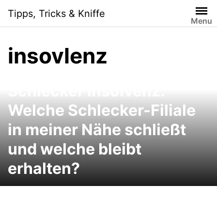
Skip
Tipps, Tricks & Kniffe
to
Menu
content
insovlenz
Schlecker Insolvenz:
Welche Schlecker-Filiale
in meiner Nähe schließt
und welche bleibt
erhalten?