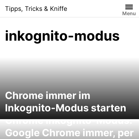
Skip
Tipps, Tricks & Kniffe
to
Menu
content
inkognito-modus
Chrome immer im
Inkognito-Modus starten
Chrome Inkognito-Modus:
Google Chrome immer, per