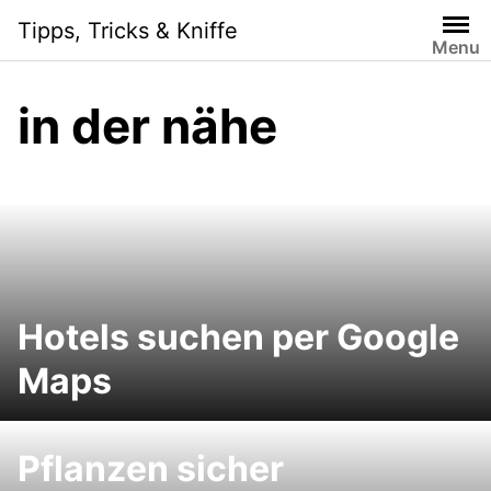
Skip
Tipps, Tricks & Kniffe
to
Menu
content
in der nähe
Hotels suchen per Google
Maps
Pflanzen sicher