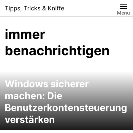
Skip
Tipps, Tricks & Kniffe
to
Menu
content
immer
benachrichtigen
Windows sicherer
machen: Die
Benutzerkontensteuerung
verstärken