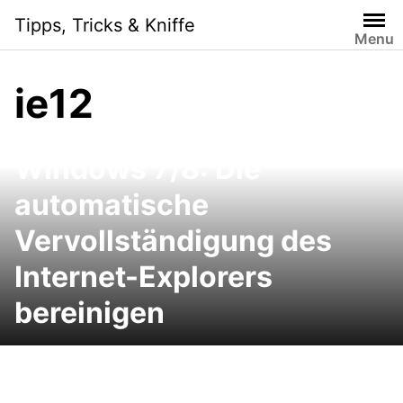
Skip
Tipps, Tricks & Kniffe
to
Menu
content
ie12
Windows 7/8: Die
automatische
Vervollständigung des
Internet-Explorers
bereinigen