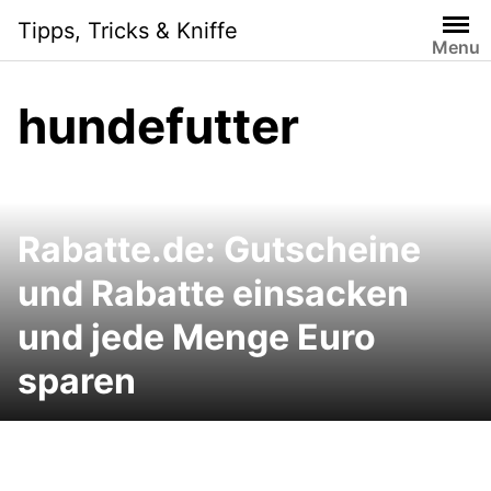
Skip
Tipps, Tricks & Kniffe
to
Menu
content
hundefutter
Rabatte.de: Gutscheine
und Rabatte einsacken
und jede Menge Euro
sparen