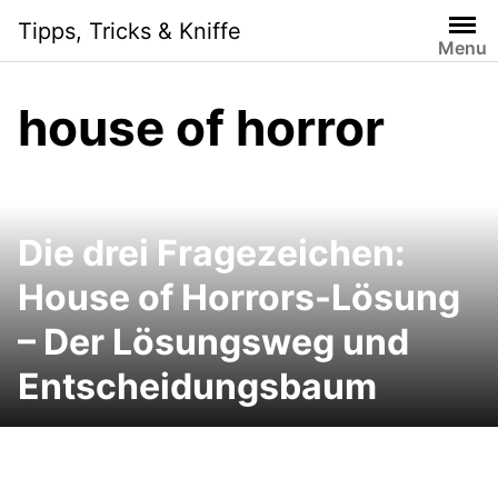
Skip
Tipps, Tricks & Kniffe
to
Menu
content
house of horror
Die drei Fragezeichen:
House of Horrors-Lösung
– Der Lösungsweg und
Entscheidungsbaum