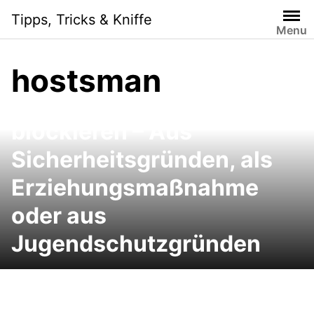
Skip
Tipps, Tricks & Kniffe
to
Menu
content
hostsman
Aufruf von Webadressen
blockieren – Aus
Sicherheitsgründen, als
Erziehungsmaßnahme
oder aus
Jugendschutzgründen