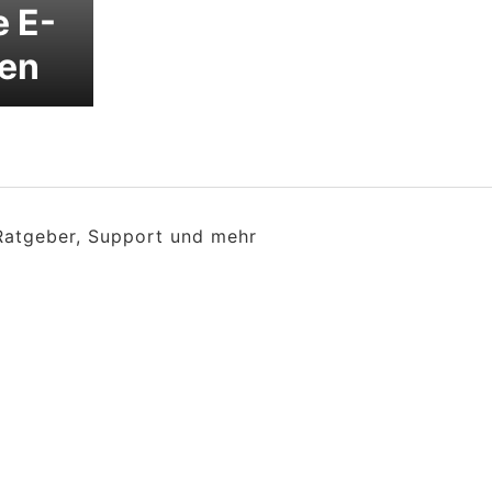
e E-
gen
 Ratgeber, Support und mehr