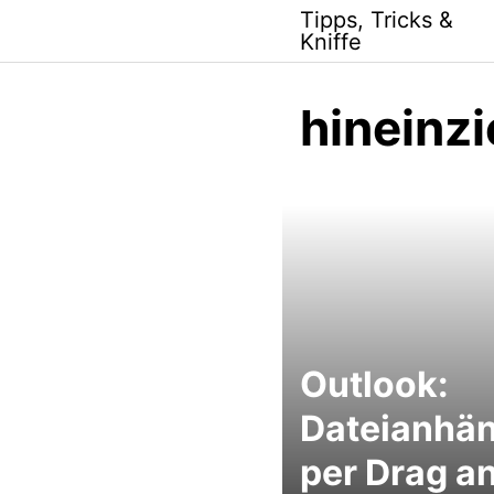
Skip
Tipps, Tricks &
to
Kniffe
content
hineinz
Outlook:
Dateianhä
per Drag a