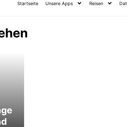
Startseite
Unsere Apps
Reisen
Dat
iehen
nge
nd