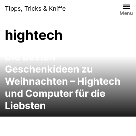
Skip
Tipps, Tricks & Kniffe
to
Menu
content
hightech
Die besten
Geschenkideen zu
Weihnachten – Hightech
und Computer für die
Liebsten