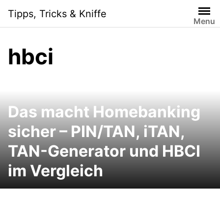
Skip
Tipps, Tricks & Kniffe
to
Menu
content
hbci
Das macht Homebanking
sicher – PIN/TAN, iTAN,
TAN-Generator und HBCI
im Vergleich