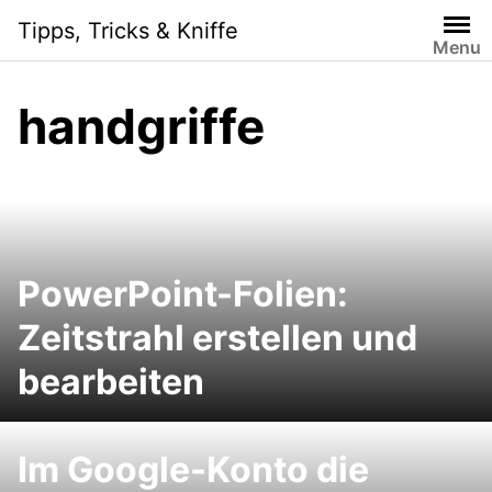
Skip
Tipps, Tricks & Kniffe
to
Menu
content
handgriffe
PowerPoint-Folien:
Zeitstrahl erstellen und
bearbeiten
Im Google-Konto die