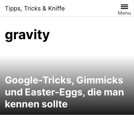
Skip
Tipps, Tricks & Kniffe
to
Menu
content
gravity
Google-Tricks, Gimmicks
und Easter-Eggs, die man
kennen sollte