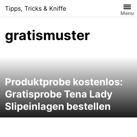
Skip
Tipps, Tricks & Kniffe
to
Menu
content
gratismuster
Produktprobe kostenlos:
Gratisprobe Tena Lady
Slipeinlagen bestellen