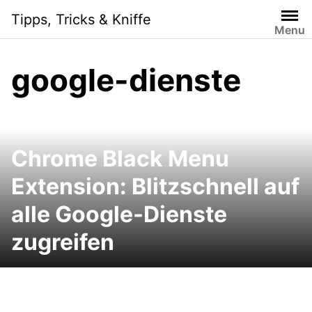
Skip
Tipps, Tricks & Kniffe
to
Menu
content
google-dienste
Chrome Black Menu
Extension: Blitzschnell auf
alle Google-Dienste
zugreifen