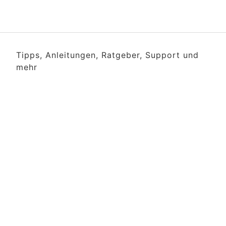
Tipps, Anleitungen, Ratgeber, Support und
mehr