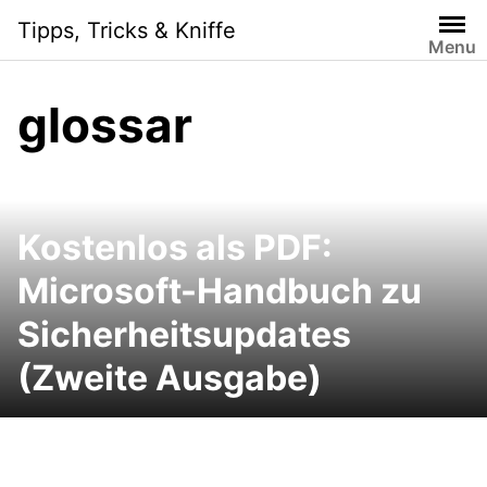
Skip
Tipps, Tricks & Kniffe
to
Menu
content
glossar
Kostenlos als PDF:
Microsoft-Handbuch zu
Sicherheitsupdates
(Zweite Ausgabe)