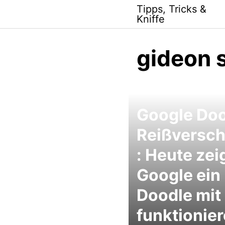
Skip
Tipps, Tricks &
to
Kniffe
content
gideon 
Google Do
Reißversch
: Heute zei
Google ein
Doodle mit
funktionie