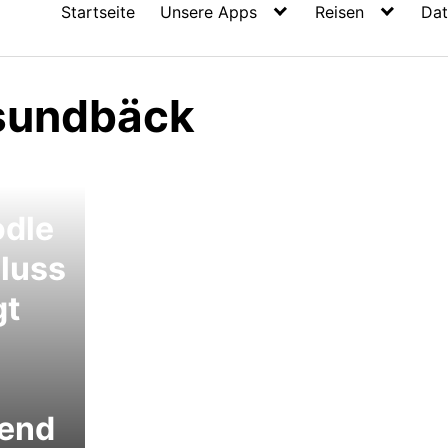
Startseite
Unsere Apps
Reisen
Dat
sundbäck
odle
luss
gt
rend