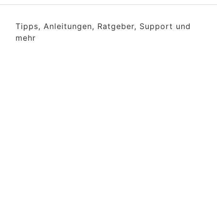
Tipps, Anleitungen, Ratgeber, Support und
mehr