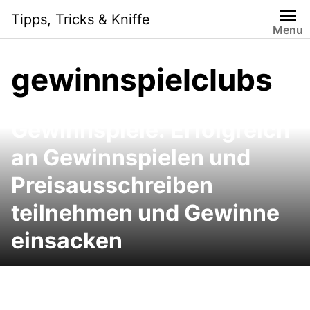
Skip
Tipps, Tricks & Kniffe
to
Menu
content
gewinnspielclubs
Gewinnspiele: Erfolgreich
an Gewinnspielen und
Preisausschreiben
teilnehmen und Gewinne
einsacken